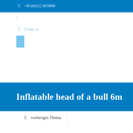
+49 (0)4222 9659000
/
Contact us
Inflatable head of a bull 6m
vorheriges Thema