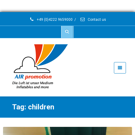
+49 (0)4222 9659000
/
Contact us
Tag: children