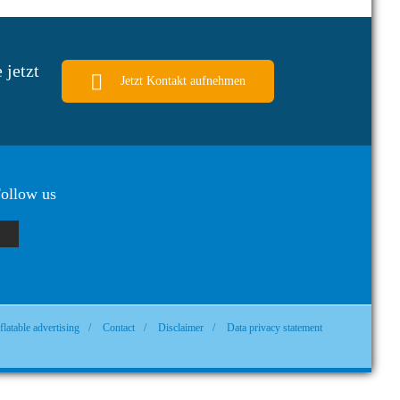
 jetzt
Jetzt Kontakt aufnehmen
ollow us
flatable advertising
/
Contact
/
Disclaimer
/
Data privacy statement