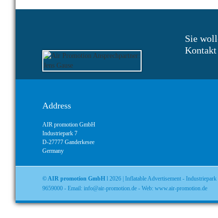
Sie woll
Kontakt 
Address
AIR promotion GmbH
Industriepark 7
D-27777 Ganderkesee
Germany
© AIR promotion GmbH
l 2026 | Inflatable Advertisement - Industriepa
9659000 - Email: info@air-promotion.de - Web: www.air-promotion.de