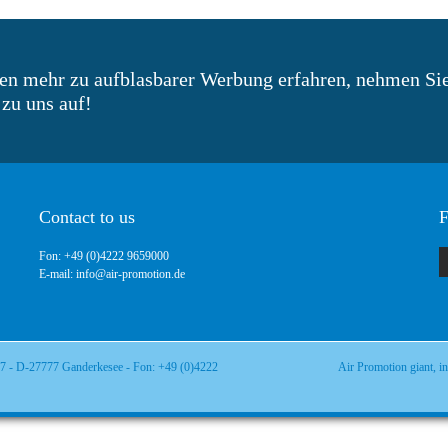
en mehr zu aufblasbarer Werbung erfahren, nehmen Sie
zu uns auf!
Contact to us
F
Fon: +49 (0)4222 9659000
E-mail: info@air-promotion.de
rk 7 - D-27777 Ganderkesee - Fon: +49 (0)4222
Air Promotion giant, in